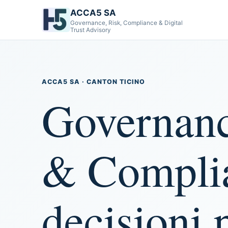
ACCA5 SA
Governance, Risk, Compliance & Digital
Trust Advisory
ACCA5 SA · CANTON TICINO
Governanc
& Complia
decisioni 