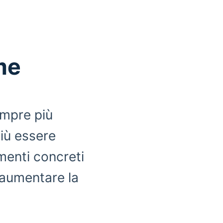
me
empre più
iù essere
menti concreti
e aumentare la