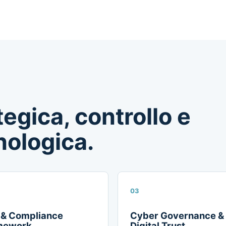
egica, controllo e
ologica.
03
 & Compliance
Cyber Governance &
mework
Digital Trust