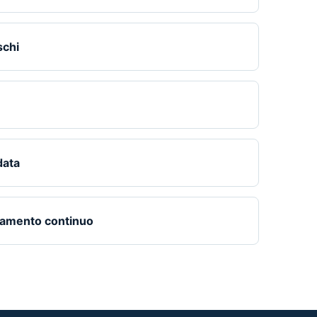
schi
data
ramento continuo