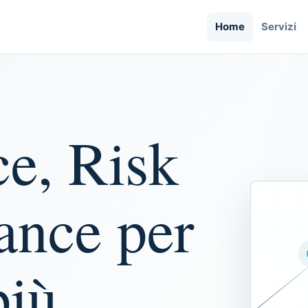
Home
Servizi
e, Risk
nce per
più