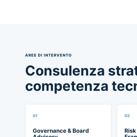
AREE DI INTERVENTO
Consulenza strat
competenza tecn
01
02
Governance & Board
Risk
Advisory
Fra